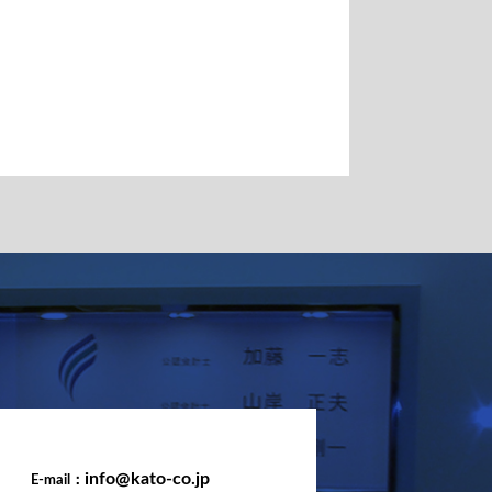
info@kato-co.jp
E-mail：