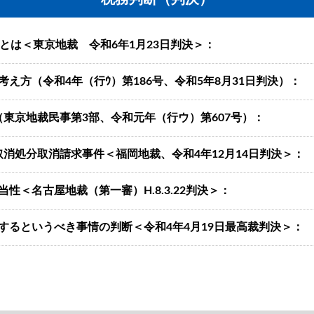
とは＜東京地裁 令和6年1月23日判決＞：
え方（令和4年（行ｳ）第186号、令和5年8月31日判決）：
東京地裁民事第3部、令和元年（行ウ）第607号）：
消処分取消請求事件＜福岡地裁、令和4年12月14日判決＞：
性＜名古屋地裁（第一審）H.8.3.22判決＞：
するというべき事情の判断＜令和4年4月19日最高裁判決＞：