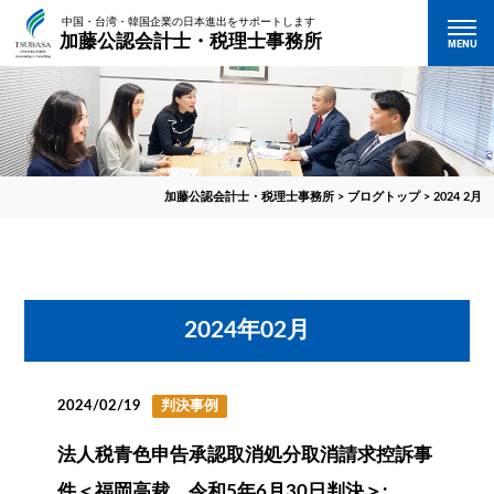
中国・台湾・韓国企業の日本進出をサポートします
加藤公認会計士・税理士事務所
MENU
加藤公認会計士・税理士事務所
>
ブログトップ
>
2024 2月
2024年02月
2024/02/19
判決事例
法人税青色申告承認取消処分取消請求控訴事
件＜福岡高裁 令和5年6月30日判決＞: