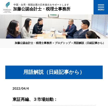
中国・台湾・韓国企業の日本進出をサポートします
加藤公認会計士・税理士事務所
MENU
加藤公認会計士・税理士事務所
>
ブログトップ
>
用語解説（日経記事から）
用語解説（日経記事から）
2022/04/4
東証再編、３市場始動：