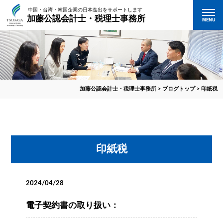
中国・台湾・韓国企業の日本進出をサポートします
加藤公認会計士・税理士事務所
MENU
加藤公認会計士・税理士事務所
>
ブログトップ
>
印紙税
印紙税
2024/04/28
電子契約書の取り扱い：