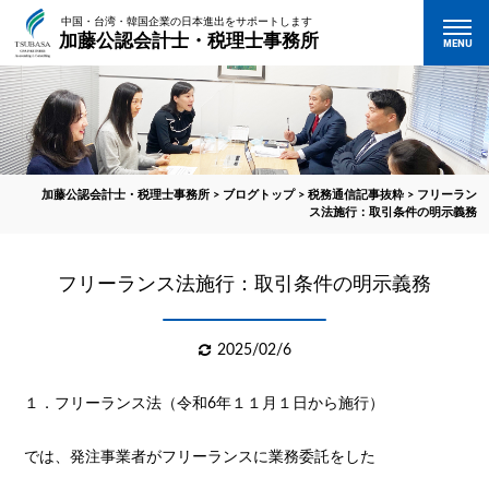
中国・台湾・韓国企業の日本進出をサポートします
加藤公認会計士・税理士事務所
MENU
加藤公認会計士・税理士事務所
>
ブログトップ
>
税務通信記事抜粋
>
フリーラン
ス法施行：取引条件の明示義務
フリーランス法施行：取引条件の明示義務
2025/02/6
１．フリーランス法（令和6年１１月１日から施行）
では、発注事業者がフリーランスに業務委託をした