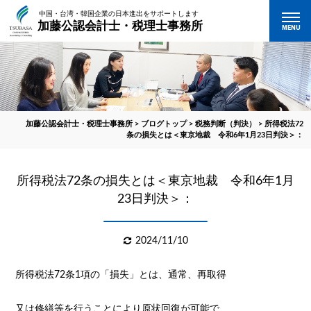
中国・台湾・韓国企業の日本進出をサポートします
加藤公認会計士・税理士事務所
MENU
加藤公認会計士・税理士事務所
>
ブログトップ
>
税務判断（判決）
>
所得税法72
条の損失とは＜東京地裁 令和6年1月23日判決＞：
所得税法72条の損失とは＜東京地裁 令和6年1月
23日判決＞：
2024/11/10
所得税法72条1項の「損失」とは、通常、再取得
又は修繕等を行うことにより原状回復が可能で