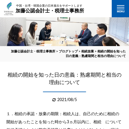
中国・台湾・韓国企業の日本進出をサポートします
加藤公認会計士・税理士事務所
MENU
加藤公認会計士・税理士事務所
>
ブログトップ
>
相続放棄
>
相続の開始を知った
日の意義：熟慮期間と相当の理由について
相続の開始を知った日の意義：熟慮期間と相当の
理由について
2021/08/5
１．相続の承認・放棄の期限：相続人は、自己のために相続の
開始があったことを知った時から3ヵ月以内に、相続 について