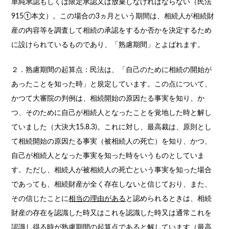
単純承認もしくは限定承認又は放棄しなければならない（民法
915①本文）。この場合の3ヵ月という期間は、相続人が相続財
産の内容等を調査して相続の承認をするか否かを決定するため
に設けられているものであり、「熟慮期間」とよばれます。
２．熟慮期間の起算点：民法は、「自己のために相続の開始が
あったことを知った時」と規定しています。この点について、
かつて大審院の判例は、相続開始の原因たる事実を知り、か
つ、そのために自己が相続人となったことを覚地した時と解し
ていました（大決大15.8.3)。これに対し、最高裁は、原則とし
て相続開始の原因たる事実（被相続人の死亡）を知り、かつ、
自己が相続人となった事実を知った時をいうものとしていま
す。ただし、相続人が被相続人の死亡という事実を知った場合
であっても、相続財産が全く存在しないと信じており、また、
その信じたことに
相当の理由がある
と認められるときは、相続
財産の存在を認識した時又はこれを認識した時又は通常これを
認識し得る時が熟慮期間の起算点であると解しています（最高