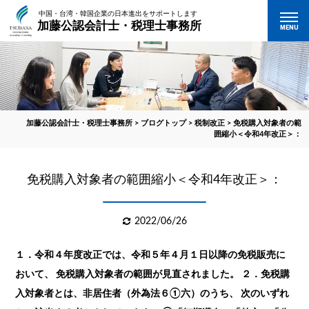
中国・台湾・韓国企業の日本進出をサポートします
加藤公認会計士・税理士事務所
MENU
加藤公認会計士・税理士事務所
>
ブログトップ
>
税制改正
>
免税購入対象者の範
囲縮小＜令和4年改正＞：
免税購入対象者の範囲縮小＜令和4年改正＞：
2022/06/26
１．令和４年度改正では、令和５年４月１日以降の免税販売に
おいて、 免税購入対象者の範囲が見直されました。 ２．免税購
入対象者とは、非居住者（外為法６①六）のうち、 次のいずれ