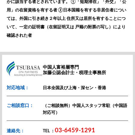
かに該当する者とされています。 ①「短期滞在」「外交」「公
用」の在留資格を有する者 ②日本国籍を有する非居住者につい
ては、外国に引き続き２年以上 住所又は居所を有することにつ
いて、一定の証明書（在留証明又は 戸籍の附票の写し）により
確認された者
中国人富裕層専門
加藤公認会計士・税理士事務所
対応地域：
日本全国及び上海・深セン・香港
ご相談窓口：
（ご相談無料）中国人スタッフ常駐（中国語
対応可）
03-6459-1291
連絡先：
TEL ：