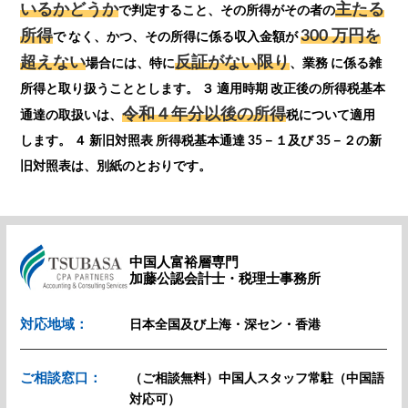
いるかどうか
主たる
で判定すること、その所得がその者の
所得
300 万円を
で なく、かつ、その所得に係る収入金額が
超えない
反証がない限り
場合には、特に
、業務 に係る雑
所得と取り扱うこととします。 ３ 適用時期 改正後の所得税基本
令和４年分以後の所得
通達の取扱いは、
税について適用
します。 ４ 新旧対照表 所得税基本通達 35－１及び 35－２の新
旧対照表は、別紙のとおりです。
中国人富裕層専門
加藤公認会計士・税理士事務所
対応地域：
日本全国及び上海・深セン・香港
ご相談窓口：
（ご相談無料）中国人スタッフ常駐（中国語
対応可）