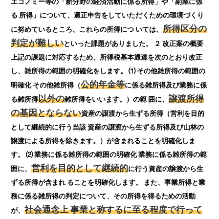
エコノミー等の「新分野の経済活動に係る所得」や「副業に係
る 所得」について、適正申告をしていただくための環境づくり
所得区分の
に努めているところ、これらの所得につ いては、
判定が難しい
といった課題がありました。 ２ 改正案の概要
上記の課題に対応するため、所得税基本通達を次のとおり改正
し、雑所得の範囲の明確化をします。 ⑴ その他雑所得の範囲の
公的年金等
明確化 その他雑所得（
に係る雑所得及び業務に係
以外の
譲渡所得
る雑所得
雑所得をいいます。）の範 囲に、
の基因とならない
資産の譲渡から生ずる所得（営利を目的
として継続的に行う当該 資産の譲渡から生ずる所得及び山林の
譲渡による所得を除きます。）が含まれることを明確化しま
す。 ⑵ 業務に係る雑所得の範囲の明確化 業務に係る雑所得の範
営利を目的として継続的
囲に、
に行う資産の譲渡から生
ずる所得が含まれ ることを明確化します。 また、事業所得と業
務に係る雑所得の判定について、その所得を得るための活動
社会通念上 事業と称するに至る程度で行って
が、