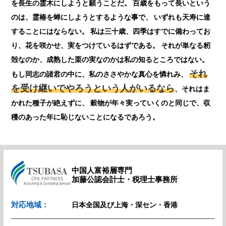
を長生の霊木にしようと願うことだ。 百歳をもって長いという
のは、霊椿を蝉にしようとするような事で、 いずれも天寿に達
することにはならない。 私は三十歳、四季はすでに備わってお
り、花を咲かせ、実をつけているはずである。 それが単なる籾
殻なのか、成熟した栗の実なのかは私の知るところではない。
それ
もし同志の諸君の中に、私のささやかな真心を憐れみ、
を受け継いでやろうという人がいるなら
、それはま
かれた種子が絶えずに、 穀物が年々実っていくのと同じで、収
穫のあった年に恥じないことになるであろう。
中国人富裕層専門
加藤公認会計士・税理士事務所
対応地域：
日本全国及び上海・深セン・香港