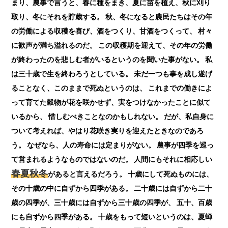
まり、農事で言うと、春に種をまき、夏に苗を植え、秋に刈り
取り、冬にそれを貯蔵する。 秋、冬になると農民たちはその年
の労働による収穫を喜び、酒をつくり、甘酒をつくって、 村々
に歓声が満ち溢れるのだ。 この収穫期を迎えて、その年の労働
が終わったのを悲しむ者がいるというのを聞いた事がない。 私
は三十歳で生を終わろうとしている。 未だ一つも事を成し遂げ
ることなく、このままで死ぬというのは、 これまでの働きによ
って育てた穀物が花を咲かせず、実をつけなかったことに似て
いるから、 惜しむべきことなのかもしれない。 だが、私自身に
ついて考えれば、やはり花咲き実りを迎えたときなのであろ
う。 なぜなら、人の寿命には定まりがない。 農事が四季を巡っ
て営まれるようなものではないのだ。 人間にもそれに相応しい
春夏秋冬
があると言えるだろう。 十歳にして死ぬものには、
その十歳の中に自ずから四季がある。 二十歳には自ずから二十
歳の四季が、三十歳には自ずから三十歳の四季が、 五十、百歳
にも自ずから四季がある。 十歳をもって短いというのは、夏蝉