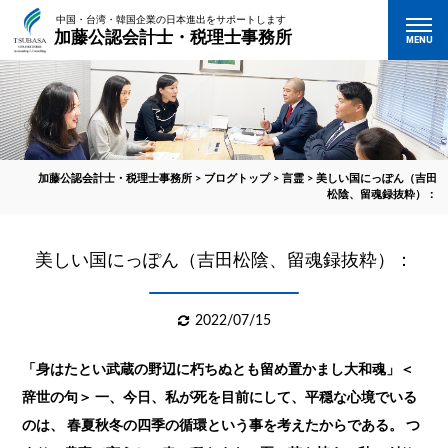
中国・台湾・韓国企業の日本進出をサポートします
加藤公認会計士・税理士事務所
MENU
加藤公認会計士・税理士事務所
>
ブログトップ
>
言霊
>
美しい国にっぽん（吉田
松陰、留魂録抜粋）：
美しい国にっぽん（吉田松陰、留魂録抜粋）：
2022/07/15
「身はたとい武蔵の野辺に朽ちぬとも留め置かまし大和魂」＜
辞世の句＞ 一、今日、私が死を目前にして、平穏な心境でいる
のは、 春夏秋冬の四季の循環という事を考えたからである。 つ