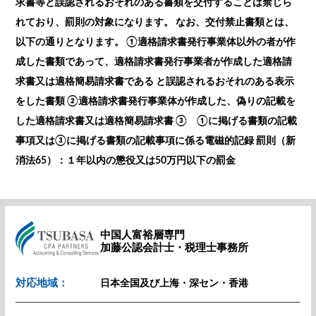
求書等と誤認されるおそれのある書類を交付することは禁じら
れており、罰則の対象になります。 なお、交付禁止書類とは、
以下の通りとなります。 ①適格請求書発行事業体以外の者が作
成した書類であって、適格請求書発行事業者が作成した適格請
求書又は適格簡易請求書である と誤認されるおそれのある表示
をした書類 ②適格請求書発行事業体が作成した、偽りの記載を
した適格請求書又は適格簡易請求書 ③ ①に掲げる書類の記載
事項又は③に掲げる書類の記載事項に係る電磁的記録 罰則（新
消法65）：１年以内の懲役又は50万円以下の罰金
中国人富裕層専門
加藤公認会計士・税理士事務所
対応地域：
日本全国及び上海・深セン・香港