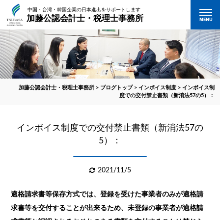
中国・台湾・韓国企業の日本進出をサポートします
加藤公認会計士・税理士事務所
MENU
加藤公認会計士・税理士事務所
>
ブログトップ
>
インボイス制度
>
インボイス制
度での交付禁止書類（新消法57の5）：
インボイス制度での交付禁止書類（新消法57の
5）：
2021/11/5
適格請求書等保存方式では、登録を受けた事業者のみが適格請
求書等を交付することが出来るため、未登録の事業者が適格請